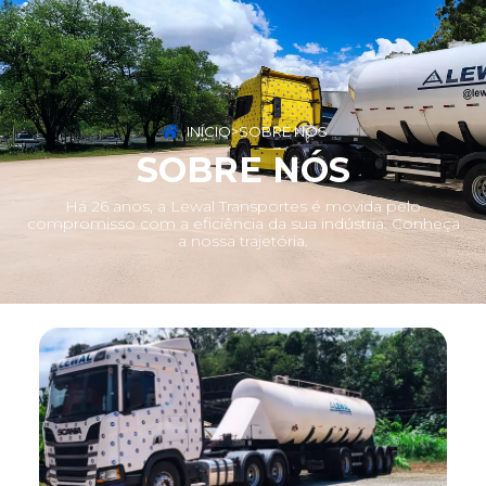
Contato
INÍCIO
>
SOBRE NÓS
SOBRE NÓS
Há 26 anos, a Lewal Transportes é movida pelo
compromisso com a eficiência da sua indústria. Conheça
a nossa trajetória.