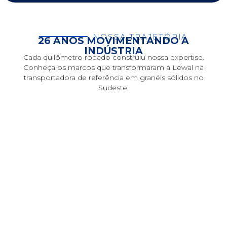
NOSSA TRAJETÓRIA
26 ANOS MOVIMENTANDO A
INDÚSTRIA
Cada quilômetro rodado construiu nossa expertise.
Conheça os marcos que transformaram a Lewal na
transportadora de referência em granéis sólidos no
Sudeste.
2000
A Fundação
Fundação da Lewal Transportes. Nascemos com o
compromisso de entregar pontualidade e
segurança no transporte rodoviário, construindo as
primeiras grandes parcerias com o setor industrial.